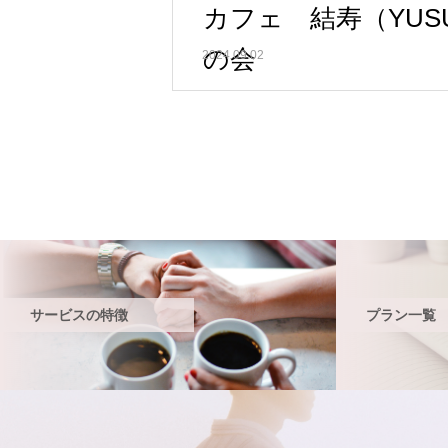
カフェ 結寿（YUSU
の会
2024.09.02
サービスの特徴
プラン一覧